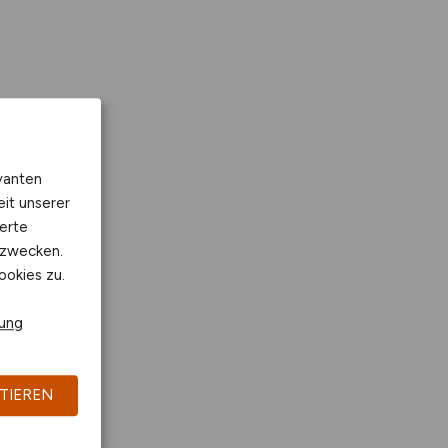
vanten
eit unserer
erte
kzwecken.
ookies zu.
rung
TIEREN