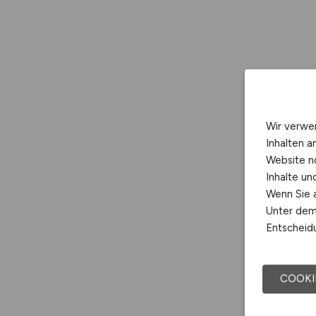
Wir verwe
Inhalten a
Website n
Inhalte u
Wenn Sie a
Unter dem 
Entscheidu
COOKI