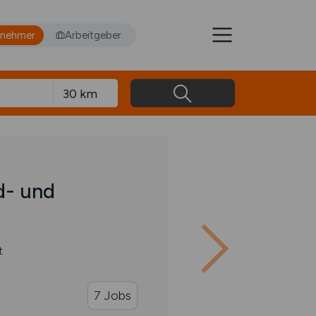
tnehmer
Arbeitgeber
d- und
t
7 Jobs