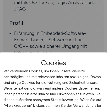
mittels Oszilloskop, Logic Analyzer oder
JTAG
Profil
Erfahrung in Embedded-Software-
Entwicklung mit Schwerpunkt auf
C/C++ sowie sicherer Umgang mit
Mikrocontrollern #
Gute Kenntnisse in
Cookies
Echtzeitbetriebssystemen wie
Wir verwenden Cookies, um Ihnen unsere Website
FreeRTOS oder ThreadX und im Entwurf
bestmöglich und mit relevanten Inhalten anzuzeigen. Davon
sauberer Softwarearchitekturen
sind einige Cookies für die Nutzung und Sicherheit unserer
Routine im Debugging und in der
Website notwendig, während andere Cookies dabei helfen,
Fehlersuche mit Tools wie JTAG, Logic
Ihnen personalisierte Inhalte und Funktionen anzubieten. Sie
Analyzer
dienen außerdem anonymen Statistikzwecken. Wenn Sie auf
Sehr gute Deutsch- und
"Alle akzeptieren" klicken, stimmen Sie der Verwendung aller