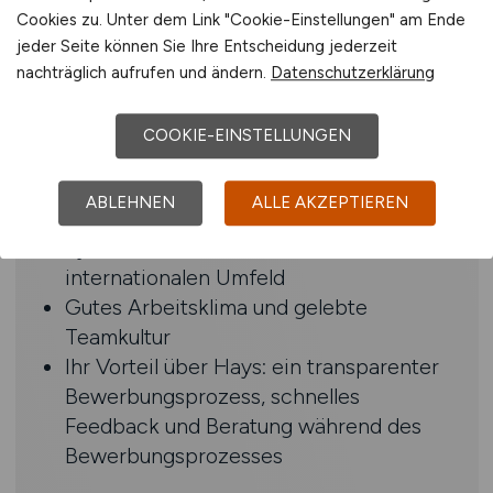
Englischkenntnisse in Wort und Schrift
Cookies zu. Unter dem Link "Cookie-Einstellungen" am Ende
Strukturierte, analytische und
jeder Seite können Sie Ihre Entscheidung jederzeit
nachträglich aufrufen und ändern.
Datenschutzerklärung
eigenverantwortliche Arbeitsweise
Benefits
COOKIE-EINSTELLUNGEN
Abwechslungsreiche und
ABLEHNEN
ALLE AKZEPTIEREN
verantwortungsvolle Aufgaben in einem
dynamischen Unternehmen im
internationalen Umfeld
Gutes Arbeitsklima und gelebte
Teamkultur
Ihr Vorteil über Hays: ein transparenter
Bewerbungsprozess, schnelles
Feedback und Beratung während des
Bewerbungsprozesses