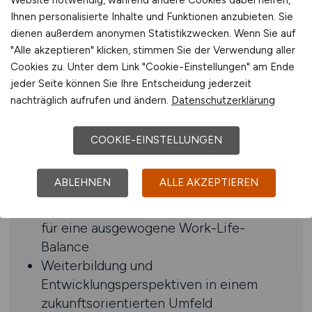
Kenntnisse in
Ihnen personalisierte Inhalte und Funktionen anzubieten. Sie
Wirtschaftlichkeitsanalysen,
dienen außerdem anonymen Statistikzwecken. Wenn Sie auf
Rechnungswesen und
"Alle akzeptieren" klicken, stimmen Sie der Verwendung aller
Konzernberichtswesen
Cookies zu. Unter dem Link "Cookie-Einstellungen" am Ende
SAP-Projekterfahrung, idealerweise
jeder Seite können Sie Ihre Entscheidung jederzeit
in SAP S/4HANA Utilities
nachträglich aufrufen und ändern.
Datenschutzerklärung
Spaß an Prozessoptimierung und
Projektmanagement
COOKIE-EINSTELLUNGEN
Benefits
ABLEHNEN
ALLE AKZEPTIEREN
Flexible Arbeitszeiten und Homeoffice
für eine ausgewogene Work-Life-
Balance
Weiterbildung und
Entwicklungsperspektiven in einem
zukunftsorientierten Umfeld