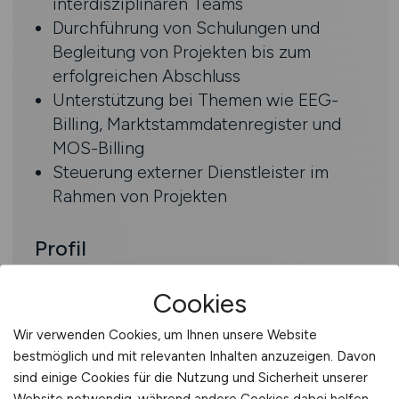
interdisziplinären Teams
Durchführung von Schulungen und
Begleitung von Projekten bis zum
erfolgreichen Abschluss
Unterstützung bei Themen wie EEG-
Billing, Marktstammdatenregister und
MOS-Billing
Steuerung externer Dienstleister im
Rahmen von Projekten
Profil
Abgeschlossenes Studium der
Cookies
Wirtschaftsinformatik, Informatik oder
vergleichbare Qualifikation
Wir verwenden Cookies, um Ihnen unsere Website
bestmöglich und mit relevanten Inhalten anzuzeigen. Davon
Erfahrung in SAP IS-U Tarifierung und
sind einige Cookies für die Nutzung und Sicherheit unserer
Customizing
Website notwendig, während andere Cookies dabei helfen,