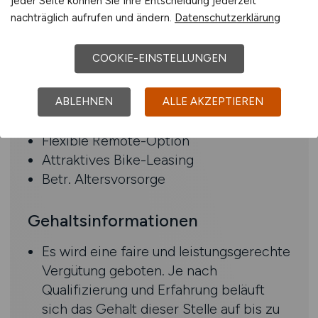
jeder Seite können Sie Ihre Entscheidung jederzeit
Sehr gute Deutsch- und
nachträglich aufrufen und ändern.
Datenschutzerklärung
Englischkenntnisse in Wort und Schrift
COOKIE-EINSTELLUNGEN
Benefits
38,5-Std-Woche
ABLEHNEN
ALLE AKZEPTIEREN
30 Tage Urlaub
Flexible Remote-Option
Attraktives Bike-Leasing
Betr. Altersvorsorge
Gehaltsinformationen
Es wird eine faire und leistungsgerechte
Vergütung geboten. Je nach
Qualifizierung und Erfahrung beläuft
sich das Gehalt dieser Stelle auf bis zu