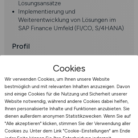
Lösungsansätze
Implementierung und
Weiterentwicklung von Lösungen im
SAP Finance Umfeld (FI/CO, S/4HANA)
Profil
Abgeschlossenes Studium der
Cookies
(Wirtschafts-)Informatik,
Betriebswirtschaft oder eine
Wir verwenden Cookies, um Ihnen unsere Website
vergleichbare Qualifikation
bestmöglich und mit relevanten Inhalten anzuzeigen. Davon
Mehrjährige Erfahrung als Solution
sind einige Cookies für die Nutzung und Sicherheit unserer
Architect oder Senior Consultant in
Website notwendig, während andere Cookies dabei helfen,
SAP-Projekten, idealerweise mit
Ihnen personalisierte Inhalte und Funktionen anzubieten. Sie
dienen außerdem anonymen Statistikzwecken. Wenn Sie auf
Schwerpunkt S/4HANA
"Alle akzeptieren" klicken, stimmen Sie der Verwendung aller
Tiefes Verständnis der Module SAP
Cookies zu. Unter dem Link "Cookie-Einstellungen" am Ende
FI/CO