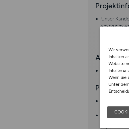
Projektin
Unser Kunde 
anspruchsvol
komplette N
begleitet.
Wir verwe
Aufgaben
Inhalten a
Website n
Neuprogramm
Inhalte u
Wenn Sie a
Unter dem 
Profil
Entscheidu
Erfahrung i
Portal)) , Sa
COOKI
Kenntnisse 
und Erfahrun