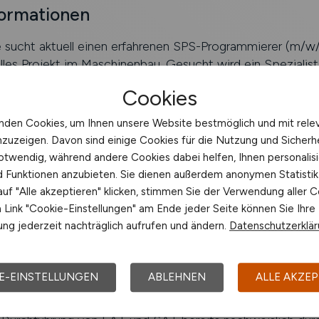
formationen
sucht aktuell einen erfahrenen SPS-Programmierer (m/w/d
les Projekt im Maschinenbau. Gesucht wird ein Spezialist,
euprogrammierung übernimmt und die Maschine bis zur 
Cookies
nden Cookies, um Ihnen unsere Website bestmöglich und mit rele
nzuzeigen. Davon sind einige Cookies für die Nutzung und Sicherh
otwendig, während andere Cookies dabei helfen, Ihnen personalisi
ierung einer Maschine im Bereich Maschinenbau
nd Funktionen anzubieten. Sie dienen außerdem anonymen Statisti
uf "Alle akzeptieren" klicken, stimmen Sie der Verwendung aller C
Link "Cookie-Einstellungen" am Ende jeder Seite können Sie Ihre
ng jederzeit nachträglich aufrufen und ändern.
Datenschutzerklä
n der kompletten Neuprogrammierung (SPS (Siemens S7-
fety, HMI)
E-EINSTELLUNGEN
ABLEHNEN
ALLE AKZEP
in Motion-Control-Regelung für Hub, Schließen und Wipp
g in der Entwicklung des Auto-Cycle (3–5 Zyklen)