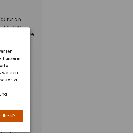
) für ein
 der eine
Inbetriebnahme
vanten
eit unserer
erte
kzwecken.
ookies zu.
rung
1500F (TIA
TIEREN
werk