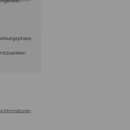
chgeführt
werbungsphase
mitzuwirken
re Informationen
.