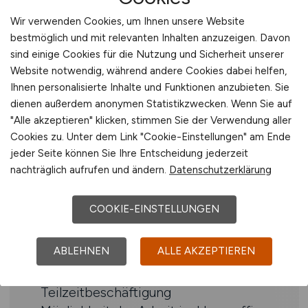
Programmiersprache; Bereitschaft zur
Wir verwenden Cookies, um Ihnen unsere Website
fachlichen Weiterentwicklung
bestmöglich und mit relevanten Inhalten anzuzeigen. Davon
Sehr gutes Verständnis von SAP ERP
sind einige Cookies für die Nutzung und Sicherheit unserer
Website notwendig, während andere Cookies dabei helfen,
sowie Grundkenntnisse der Module FI,
Ihnen personalisierte Inhalte und Funktionen anzubieten. Sie
CO/PS und PSCD (FI-CA)
dienen außerdem anonymen Statistikzwecken. Wenn Sie auf
Kenntnisse in SAP Fiori und der
"Alle akzeptieren" klicken, stimmen Sie der Verwendung aller
kaufmännischen Buchführung sind von
Cookies zu. Unter dem Link "Cookie-Einstellungen" am Ende
Vorteil
jeder Seite können Sie Ihre Entscheidung jederzeit
Sehr gute Deutschkenntnisse in Wort
nachträglich aufrufen und ändern.
Datenschutzerklärung
und Schrift
COOKIE-EINSTELLUNGEN
Benefits
ABLEHNEN
ALLE AKZEPTIEREN
Flexible Arbeitszeitgestaltung und
vielfältige Formen der
Teilzeitbeschäftigung