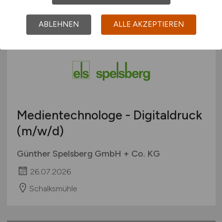
Versmold
ABLEHNEN
ALLE AKZEPTIEREN
Medientechnologe - Digitaldruck
(m/w/d)
Günther Spelsberg GmbH + Co. KG
26.07.2026
Schalksmühle