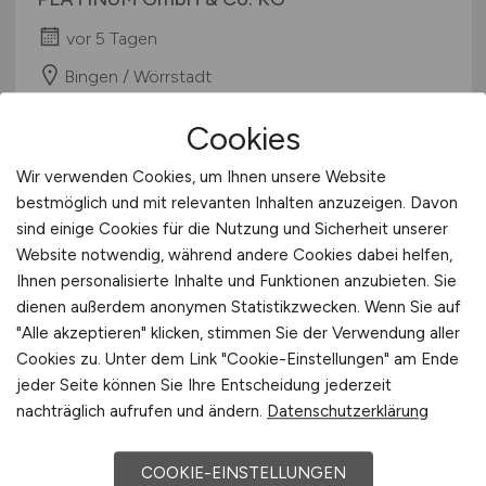
vor 5 Tagen
Bingen / Wörrstadt
Cookies
Wir verwenden Cookies, um Ihnen unsere Website
bestmöglich und mit relevanten Inhalten anzuzeigen. Davon
sind einige Cookies für die Nutzung und Sicherheit unserer
Website notwendig, während andere Cookies dabei helfen,
Ihnen personalisierte Inhalte und Funktionen anzubieten. Sie
dienen außerdem anonymen Statistikzwecken. Wenn Sie auf
Mediengestalter & IT-Support
"Alle akzeptieren" klicken, stimmen Sie der Verwendung aller
(m/w/d)
Cookies zu. Unter dem Link "Cookie-Einstellungen" am Ende
jeder Seite können Sie Ihre Entscheidung jederzeit
IPC Krause GmbH & Co. KG
nachträglich aufrufen und ändern.
Datenschutzerklärung
28.07.2026
COOKIE-EINSTELLUNGEN