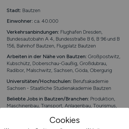
Schweiz
Stadt:
Bautzen
Europa
Einwohner:
ca. 40.000
International
Verkehrsanbindungen:
Flughafen Dresden,
Bundesautobahn A 4, Bundesstraße B 6, B 96 und B
156, Bahnhof Bautzen, Flugplatz Bautzen
Arbeiten in der Nähe von
Bautzen
:
Großpostwitz,
Kubschütz, Doberschau-Gaußig, Großdubrau,
Radibor, Malschwitz, Sachsen, Göda, Obergurig
Universitäten/Hochschulen:
Berufsakademie
Sachsen - Staatliche Studienakademie Bautzen
Beliebte Jobs in
Bautzen
/Branchen
:
Produktion,
Maschinenbau, Transport, Anlagenbau, Tourismus,
Lebensmittel, Bauwesen, Werkzeugbau,
Cookies
Informationstechnologie, Handwerk,
Schienenfahrzeugbau