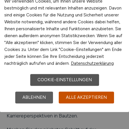
Wir verwenden Cookies, um Ihnen unsere Website
Beliebte Arbeitgeber in
Bautzen
, die attraktive
bestmöglich und mit relevanten Inhalten anzuzeigen. Davon
Jobangebote bieten
:
DEBAG Deutsche
sind einige Cookies für die Nutzung und Sicherheit unserer
Backofenbau GmbH, V. D. Ledermann & Co. GmbH,
Website notwendig, während andere Cookies dabei helfen,
AFT-Förderanlagen Bautzen GmbH & Co. KG,
Ihnen personalisierte Inhalte und Funktionen anzubieten. Sie
Sphairon Technologies GmbH, Develey
dienen außerdem anonymen Statistikzwecken. Wenn Sie auf
Feinkostfabrik GmbH, Bombardier Transportation
"Alle akzeptieren" klicken, stimmen Sie der Verwendung aller
GmbH, Bautz’ner Senf & Feinkost GmbH, Budissa
Cookies zu. Unter dem Link "Cookie-Einstellungen" am Ende
Agrarprodukte AG Niederkaina, CE cideon
jeder Seite können Sie Ihre Entscheidung jederzeit
engineering GmbH & Co. KG, Itelligence Global
nachträglich aufrufen und ändern.
Datenschutzerklärung
Managed Services GmbH, Perfecta
Schneidemaschinenwerk GmbH, Hentschke Bau
COOKIE-EINSTELLUNGEN
GmbH
Einfach online aktuelle Stellenangebote in
Bautzen
ABLEHNEN
ALLE AKZEPTIEREN
und Umgebung suchen. Informieren Sie sich auf
unserem Stellenmarkt über Jobangebote und
Karriereperspektiven in
Bautzen
.