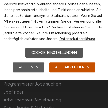
Für Arbeitgeber
Website notwendig, während andere Cookies dabei helfen,
Ihnen personalisierte Inhalte und Funktionen anzubieten. Sie
dienen außerdem anonymen Statistikzwecken. Wenn Sie auf
Stellenanzeigen schalten
"Alle akzeptieren" klicken, stimmen Sie der Verwendung aller
Mediadaten & Konditionen
Cookies zu. Unter dem Link "Cookie-Einstellungen" am Ende
Arbeitgeber Seite
jeder Seite können Sie Ihre Entscheidung jederzeit
nachträglich aufrufen und ändern.
Datenschutzerklärung
Arbeitgeber Kontakt
Karrierenetzwerk
COOKIE-EINSTELLUNGEN
ABLEHNEN
ALLE AKZEPTIEREN
Für Arbeitnehmer
Programmierer Jobs suchen
Jobfinder
Arbeitnehmer Registrierung
Social Media & Networks