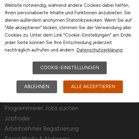
Für Arbeitgeber
Website notwendig, während andere Cookies dabei helfen,
Ihnen personalisierte Inhalte und Funktionen anzubieten. Sie
dienen außerdem anonymen Statistikzwecken. Wenn Sie auf
Stellenanzeigen schalten
"Alle akzeptieren" klicken, stimmen Sie der Verwendung aller
Mediadaten & Konditionen
Cookies zu. Unter dem Link "Cookie-Einstellungen" am Ende
Arbeitgeber Seite
jeder Seite können Sie Ihre Entscheidung jederzeit
nachträglich aufrufen und ändern.
Datenschutzerklärung
Arbeitgeber Kontakt
Karrierenetzwerk
COOKIE-EINSTELLUNGEN
ABLEHNEN
ALLE AKZEPTIEREN
Für Arbeitnehmer
Programmierer Jobs suchen
Jobfinder
Arbeitnehmer Registrierung
Social Media & Networks