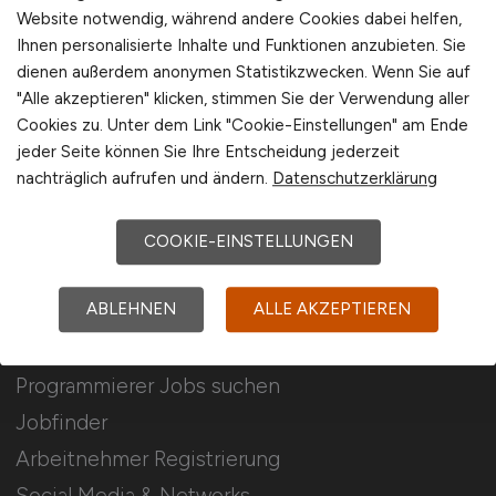
Für Arbeitgeber
Website notwendig, während andere Cookies dabei helfen,
Ihnen personalisierte Inhalte und Funktionen anzubieten. Sie
dienen außerdem anonymen Statistikzwecken. Wenn Sie auf
Stellenanzeigen schalten
"Alle akzeptieren" klicken, stimmen Sie der Verwendung aller
Mediadaten & Konditionen
Cookies zu. Unter dem Link "Cookie-Einstellungen" am Ende
Arbeitgeber Seite
jeder Seite können Sie Ihre Entscheidung jederzeit
nachträglich aufrufen und ändern.
Datenschutzerklärung
Arbeitgeber Kontakt
Karrierenetzwerk
COOKIE-EINSTELLUNGEN
ABLEHNEN
ALLE AKZEPTIEREN
Für Arbeitnehmer
Programmierer Jobs suchen
Jobfinder
Arbeitnehmer Registrierung
Social Media & Networks