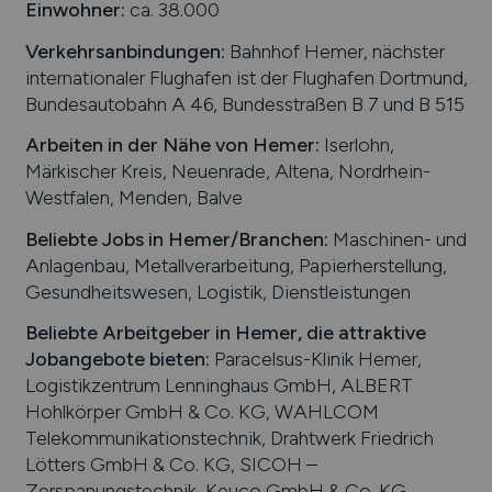
Einwohner:
ca. 38.000
Verkehrsanbindungen:
Bahnhof Hemer, nächster
internationaler Flughafen ist der Flughafen Dortmund,
Bundesautobahn A 46, Bundesstraßen B 7 und B 515
Arbeiten in der Nähe von
Hemer
:
Iserlohn,
Märkischer Kreis, Neuenrade, Altena, Nordrhein-
Westfalen, Menden, Balve
Beliebte Jobs in
Hemer
/Branchen
:
Maschinen- und
Anlagenbau, Metallverarbeitung, Papierherstellung,
Gesundheitswesen, Logistik, Dienstleistungen
Beliebte Arbeitgeber in
Hemer
, die attraktive
Jobangebote bieten
:
Paracelsus-Klinik Hemer,
Logistikzentrum Lenninghaus GmbH, ALBERT
Hohlkörper GmbH & Co. KG, WAHLCOM
Telekommunikationstechnik, Drahtwerk Friedrich
Lötters GmbH & Co. KG, SICOH –
Zerspanungstechnik, Keuco GmbH & Co. KG,