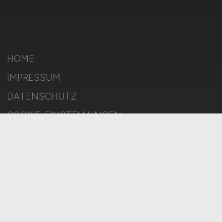
HOME
IMPRESSUM
DATENSCHUTZ
COOKIE-EINSTELLUNGEN
AGB
BILDQUELLEN
KI-TRANSPARENZ
BESCHWERDEN
MELDESTELLE