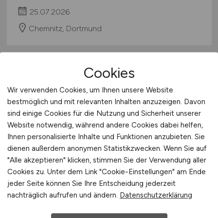
25.07.2026
Chemnitz, Dortmund
Cookies
Wir verwenden Cookies, um Ihnen unsere Website
bestmöglich und mit relevanten Inhalten anzuzeigen. Davon
sind einige Cookies für die Nutzung und Sicherheit unserer
Website notwendig, während andere Cookies dabei helfen,
Ihnen personalisierte Inhalte und Funktionen anzubieten. Sie
SAP Senior Consultant Treasury
dienen außerdem anonymen Statistikzwecken. Wenn Sie auf
(w/m/d)
- S/4HANA
"Alle akzeptieren" klicken, stimmen Sie der Verwendung aller
Cookies zu. Unter dem Link "Cookie-Einstellungen" am Ende
UNIORG AG
jeder Seite können Sie Ihre Entscheidung jederzeit
nachträglich aufrufen und ändern.
Datenschutzerklärung
25.07.2026
Dortmund, Berlin