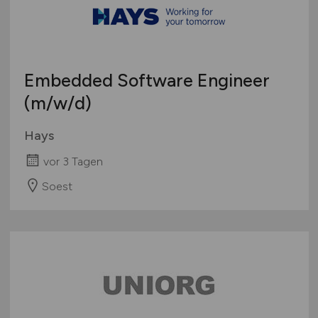
Sonstige
Österreich
Schweiz
Europa
Embedded Software Engineer
International
(m/w/d)
Hays
vor 3 Tagen
Soest