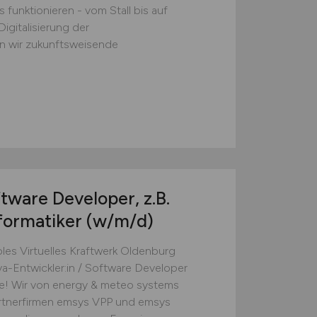
 funktionieren - vom Stall bis auf
Digitalisierung der
n wir zukunftsweisende
tware Developer, z.B.
nformatiker
(w/m/d)
les Virtuelles Kraftwerk Oldenburg
va-Entwickler:in / Software Developer
e! Wir von energy & meteo systems
rtnerfirmen emsys VPP und emsys