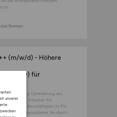
s, um die erneuerbaren Energien
 zu...
 bei Bremen
C++
(m/w/d)
- Höhere
nen (HEO) für
vanten
wareprodukte zur Optimierung des
eit unserer
ersorgern und Industrie. Als
erte
it über 2.300 Beschäftigten ist PSI
kzwecken.
Prozesssteuerungssysteme, die durch