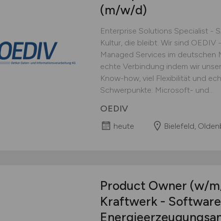
(m/w/d)
Enterprise Solutions Specialist - 
Kultur, die bleibt. Wir sind OEDIV -
Managed Services im deutschen Mi
echte Verbindung indem wir unse
Know-how, viel Flexibilität und e
Schwerpunkte: Microsoft- und...
OEDIV
heute
Bielefeld, Olden
Product Owner
(w/m
Kraftwerk - Software
Energieerzeugungsa