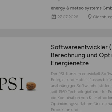
energy & meteo systems Gm
27.07.2026
Oldenburg
Softwareentwickler
Berechnung und Opti
Energienetze
Der PSI-Konzern entwickelt Soft
Energie- und Materialflusses bei V
unabhängiger Softwarehersteller m
seit 1969 Technologieführer für 
die Kombination von KI-Methoden 
Optimierungsverfahren für eine n
Produktion und...