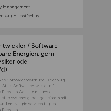
rgy Management
denburg, Aschaffenburg
ntwickler / Software
bare Energien, gern
ysiker oder
/d)
bles Softwareentwicklung Oldenburg
l-Stack Softwareentwickler:in /
 Energien Gestalte mit uns die
 meteo systems geben gemeinsam mit
und emsys grid services täglich
 Energien...