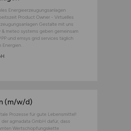
bles Energieerzeugungsanlagen
eitszeit Product Owner - Virtuelles
erzeugungsanlagen Gestalte mit uns
gy & meteo systems geben gemeinsam
PP und emsys grid services täglich
 Energien...
bH
in
(m/w/d)
itale Prozesse für gute Lebensmittel!
ei der agmadata GmbH dafür, dass
esamten Wertschöpfungskette