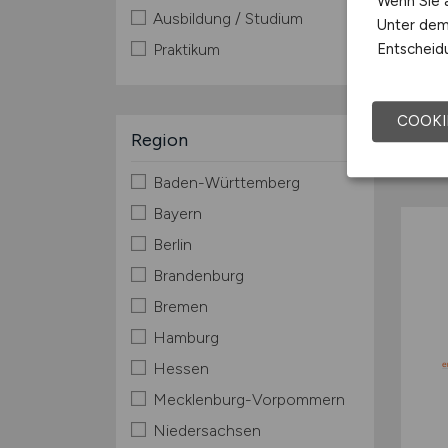
Wenn Sie a
Ausbildung / Studium
Unter dem 
Entscheidu
Praktikum
COOKI
Region
Baden-Württemberg
Bayern
Berlin
Brandenburg
Bremen
Hamburg
Hessen
Mecklenburg-Vorpommern
Niedersachsen