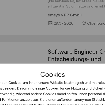
grid services täglich unser Beste
effizient in Stromnetze und -märkte
emsys VPP GmbH
29.07.2026
Oldenburg
Software Engineer 
Entscheidungs- und
Optimierungsfunktio
Cookies
Stromnetze
nden Cookies, um Ihnen unsere Website bestmöglich und mit rele
Der PSI-Konzern entwickelt Soft
nzuzeigen. Davon sind einige Cookies für die Nutzung und Sicherh
Energie- und Materialflusses bei V
otwendig, während andere Cookies dabei helfen, Ihnen personalisi
unabhängiger Softwarehersteller m
nd Funktionen anzubieten. Sie dienen außerdem anonymen Statisti
seit 1969 Technologieführer für 