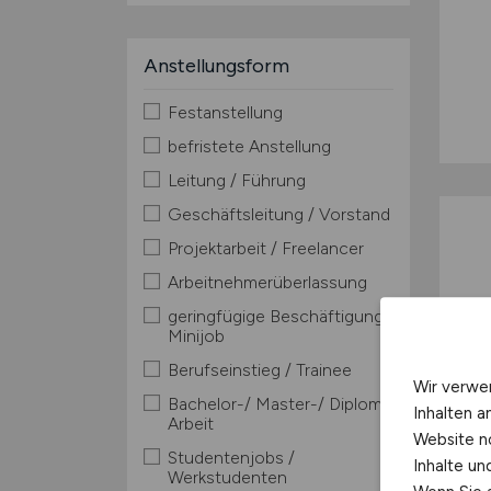
Anstellungsform
Festanstellung
befristete Anstellung
Leitung / Führung
Geschäftsleitung / Vorstand
Projektarbeit / Freelancer
Arbeitnehmerüberlassung
geringfügige Beschäftigung /
Minijob
Berufseinstieg / Trainee
Wir verwe
Bachelor-/ Master-/ Diplom-
Inhalten a
Arbeit
Website n
Studentenjobs /
Inhalte u
Werkstudenten