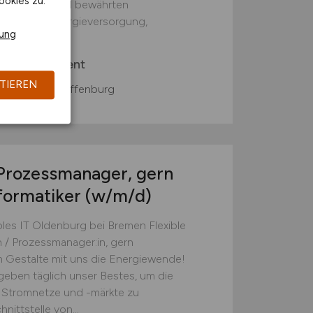
ookies zu.
mit industriell bewährten
achhaltige Energieversorgung,
rung
rgy Management
TIEREN
denburg, Aschaffenburg
 Prozessmanager, gern
nformatiker
(w/m/d)
les IT Oldenburg bei Bremen Flexible
n / Prozessmanager:in, gern
:in Gestalte mit uns die Energiewende!
eben täglich unser Bestes, um die
n Stromnetze und -märkte zu
nittstelle von...