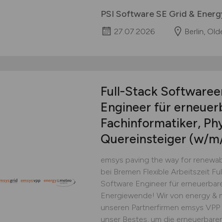
PSI Software SE Grid & Ene
27.07.2026
Berlin, Ol
Full-Stack Softwaree
Engineer für erneuer
Fachinformatiker, Ph
Quereinsteiger
(w/m
emsys paving the way for renewa
bei Bremen Flexible Arbeitszeit Ful
Software Engineer für erneuerbare
Energiewende! Wir von energy &
unseren Partnerfirmen emsys VPP 
unser Bestes, um die erneuerbaren