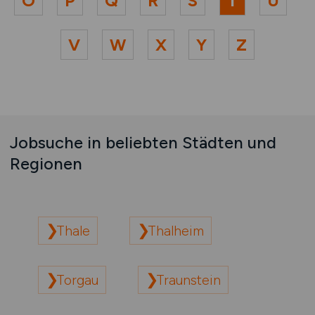
O
P
Q
R
S
T
U
V
W
X
Y
Z
Jobsuche in beliebten Städten und
Regionen
Thale
Thalheim
Torgau
Traunstein