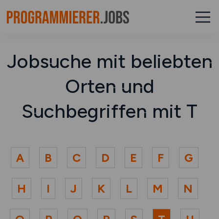
Jobsuche mit beliebten
Orten und
Suchbegriffen mit T
A
B
C
D
E
F
G
H
I
J
K
L
M
N